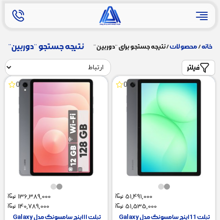
نتیجه جستجو “دوربین”
خانه
/
محصولات
/ نتیجه جستجو برای “دوربین”
فیلتر
0
0
136,389,000
51,491,000
140,789,000
51,535,000
تبلت 11 اینچ سامسونگ مدل Galaxy
تبلت ۱۱ اینچ سامسونگ مدل Galaxy