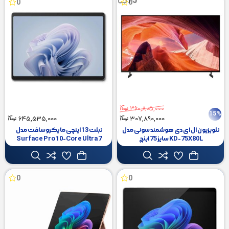
0
0
360,805,000
15%
645,535,000
307,890,000
تلویزیون ال ای دی هوشمند سونی مدل
تبلت 13 اینچی مایکروسافت مدل
KD-75X80L سایز 75 اینچ
Surface Pro 10-Core Ultra 7
165U ظرفیت 1 ترابایت و رم 64
گیگابایت
0
0