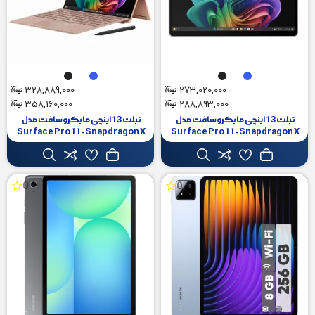
328,889,000
273,020,000
358,160,000
288,893,000
تبلت 13 اینچی مایکروسافت مدل
تبلت 13 اینچی مایکروسافت مدل
Surface Pro 11-Snapdragon X
Surface Pro 11-Snapdragon X
Plus LCD ظرفیت 512 گیگابایت و
Plus LCD ظرفیت 512 گیگابایت و
رم 16 گیگابایت
رم 16 گیگابایت به همراه کیبورد
Surface Pro Copilot و قلم Slim
Pen 2
0
0