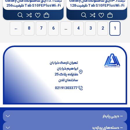
تبلت ۱۳.۱ اینچ سامسونگ مدل Galaxy
تبلت 13.1 اینچ سامسونگ مدل Galaxy
Tab S10 FE Plus Wi-Fi ظرفیت 128
Tab S10 FE Plus Wi-Fi ظرفیت 256
گیگابایت و رم 8 گیگابایت
گیگابایت و رم 12 گیگابایت
←
8
7
6
…
4
3
2
1
با ما همراه شوید
تهران نارمک خیابان
ابراهیم خیابان
دفارزاده پلاک 25
ساختمان لادن
02191303377
دیجی پایدار
دسته‌های پربازدید