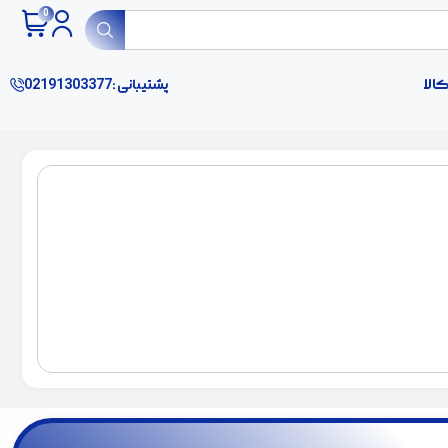
الا
پشتیبانی :02191303377