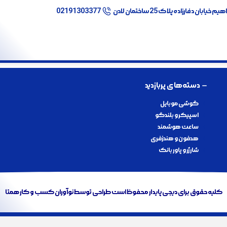
ابان دفارزاده پلاک 25 ساختمان لادن
02191303377
دسته‌های پربازدید
گوشی موبایل
اسپیکر و بلندگو
ساعت هوشمند
هدفون و هندزفری
شارژر و پاور بانک
کلیه حقوق برای دیجی پایدار محفوظ است طراحی توسط
نوآوران کسب و کار همتا