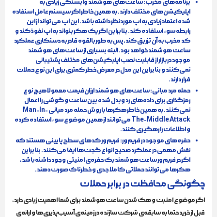
برنامه‌های مخرب:
ساعت‌های هوشمند وابستگی زیادی به
اپلیکیشن‌های مختلف دارند. به همین خاطر اگر سیستم‌عامل استفاده
شده اعتماد زیادی به اپ موردنظر داشته باشد، این اپ می‌تواند از این
رابطه سوء‌استفاده کند. بنابراین اگر یک هکر بتواند به اپ نفوذ کند و
کد مخرب به آن تزریق کند، پس به طور بالقوه قادر به دستکاری عملکرد
ساعت هوشمند خواهد بود. البته بسیاری از ساعت‌های هوشمند
موجود در بازار از قابلیت نصب اپلیکیشن‌های مختلف پشتیبانی
نمی‌کنند و بنابراین این مدل در معرض خطر کمتری برای این نوع حملات
قرار دارند.
حمله مرد میانی:
ساعت‌های هوشمند ارزان‌قیمت معمولا هیچ نوع
رمزگذاری برای داده‌های رد و بدل شده بین ساعت و گوشی را اعمال
نمی‌کنند. به همین خاطر هکرها با روش حمله مرد میانی Man-In-
The-Middle Attack می‌توانند از همین موضوع سوءاستفاده کرده
و اطلاعات را رهگیری کنند.
حفره‌های موجود در فریم‌ور:
فریم‌ور کدهای سطح پایینی هستند که
نقش مهمی در عملکرد صحیح انواع گجت‌ها ایفا می‌کنند. بنابراین
اگر در فریم‌ور ساعت هوشمند یک حفره‌ی امنیتی وجود داشته باشد،
هکرها می‌توانند حملاتی کاملا جدی و خطرناک صورت دهند.
چگونگی محافظت در برابر حملات
اگر موضوع امنیت و هک شدن ساعت هوشمند برای شما اهمیت زیادی دارد،
قبل از خرید حتما به سابقه‌ی شرکت سازنده در زمینه‌ی آسیب‌پذیری‌ها و ارائه‌ی