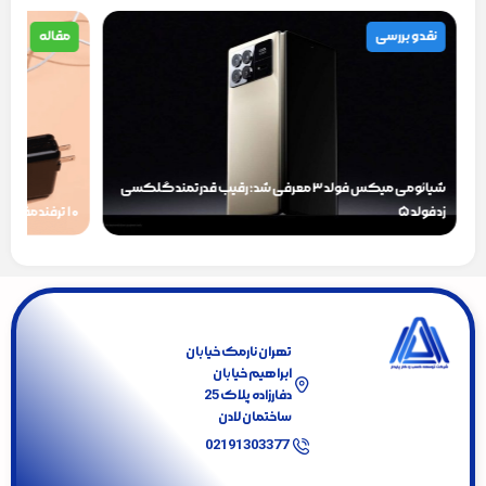
نقد و بررسی
مقاله
شیائومی میکس فولد ۳ معرفی شد؛ رقیب قدرتمند گلکسی
زد فولد ۵
۱۰ ترفند مفید و کاربردی برای شارژ سریع‌تر گوشی‌های موبایل
با ما همراه شوید
تهران نارمک خیابان
ابراهیم خیابان
دفارزاده پلاک 25
ساختمان لادن
02191303377