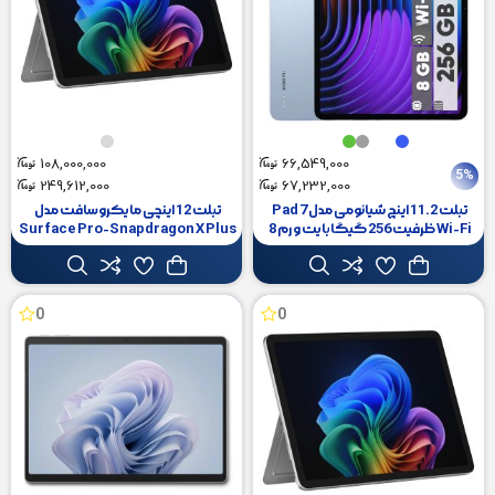
108,000,000
66,549,000
5%
249,612,000
67,232,000
تبلت 11.2 اینچ شیائومی مدل Pad 7
تبلت 12 اینچی مایکروسافت مدل
Wi-Fi ظرفیت 256 گیگابایت و رم 8
Surface Pro-Snapdragon X Plus
گیگابایت
ظرفیت 256 گیگابایت و رم 16
گیگابایت
0
0