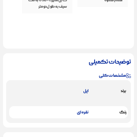
اقلام همراه
کابل شارژر USB-C به مگ
سیف به طول دو متر
توضیحات تکمیلی
مشخصات کلی
برند
اپل
رنگ
نقره ای