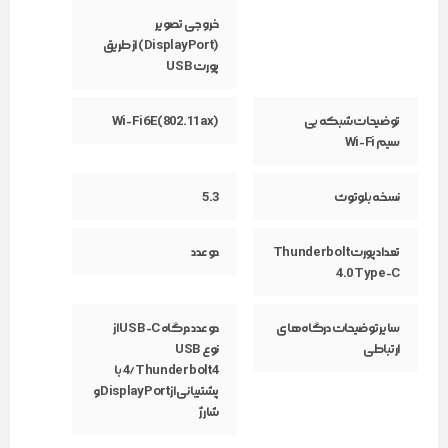
خروجی تصویر
(DisplayPort) از طریق
پورت USB
توضیحات شبکه بی
Wi-Fi 6E (802.11ax)
سیم Wi-Fi
نسخه‌ بلوتوث
5.3
تعداد پورت Thunderbolt
دو عدد
4.0 Type-C
سایر توضیحات درگاه‌های
دو عدد درگاه USB-C از
ارتباطی
نوع USB
4/Thunderbolt 4 با
پشتیبانی از DisplayPort و
شارژ