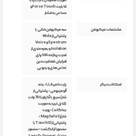
صورت همزمان با ترک‌پد با
قابلیت Force Touch و
حساس به فشار
مشخصات میکروفن
سه میکروفن داخلی با
پشتیبانی از Wide
Spectrum و Voice
Isolation و بهره‌مندی از
قدرت پردازنده M4 برای
افزایش شفافیت حین
تماس‌های ویدیویی
امکانات دیگر
پارت نامبر LLA / بدنه
آلومینیومی / پشتیبانی از
شارژ سریع با آداپتور تا 70 وات
(قابل خرید به صورت
جداگانه) / پورت
شارژر MagSafe 3 /
پشتیبانی از Touch ID با
سنسور اثر انگشت / سنسور
سنجش نور محیط / کیبورد با