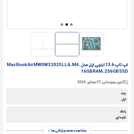
لپ تاپ 13.6 اینچی اپل مدل MacBook Air MW0W3 2025 LLA-M4-
16GB RAM-256GB SSD
آخرین بروزرسانی : 27 جولای , 2026
برند
اپل
رنگ
نقره ای
مشاهده همه ویژگی‌ها