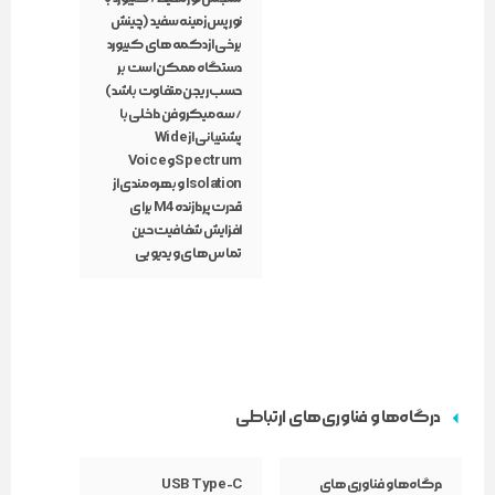
نور پس‌زمینه سفید (چینش
برخی از دکمه‌های کیبورد
دستگاه ممکن است بر
حسب ریجن متفاوت باشد)
/ سه میکروفن داخلی با
پشتیبانی از Wide
Spectrum و Voice
Isolation و بهره‌مندی از
قدرت پردازنده M4 برای
افزایش شفافیت حین
تماس‌های ویدیویی
درگاه‌ها و فناوری‌های ارتباطی
درگاه‌ها و فناوری‌های
USB Type-C