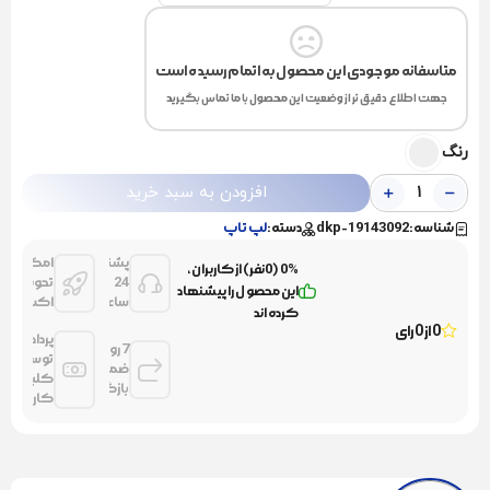
متاسفانه موجودی این محصول به اتمام رسیده است
جهت اطلاع دقیق تر از وضعیت این محصول با ما تماس بگیرید
رنگ
افزودن به سبد خرید
شناسه:
dkp-19143092
دسته:
لپ تاپ
پشتیانی
امکان
0% (0نفر) از کاربران،
24
تحویل
این محصول را پیشنهاد
ساعته
اکسپرس
کرده اند
0 از 0 رای
پرداخت
7 روز
توسط
ضمانت
کلیه
بازگشت
کارتها