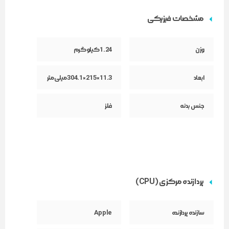
ساعت شارژدهی دارد که برای استفاده در طول روز کاملاً مناسب است.
مشخصات فیزیکی
سیستم‌عامل macOS با امکانات جدید، تجربه‌ای روان و یکپارچه را فراهم
می‌کند. همچنین با داشتن پورت‌های Thunderbolt، امکان اتصال سریع به
وزن
1.24 کیلوگرم
انواع لوازم جانبی را فراهم می‌سازد.
کیبورد Magic Keyboard با نور پس‌زمینه، تاچ‌پد بزرگ و دوربین FaceTime
HD از دیگر ویژگی‌های قابل‌توجه این مدل هستند. مک‌بوک ایر 2025 یک
ابعاد
11.3×215×304.1 میلی‌‌متر
انتخاب عالی برای دانشجویان، طراحان و کاربران حرفه‌ای است.
بررسی Apple MacBook Air 13 (M4, 2025): تکامل قدرت و
جنس بدنه
فلز
هوش در قالبی نمادین
مک‌بوک ایر اپل، همواره به عنوان معیاری برای لپ‌تاپ‌های فوق‌سبک
شناخته شده است؛ ترکیبی بی‌نظیر از طراحی مینیمال و چشم‌نواز، قابلیت حمل
فوق‌العاده و عملکردی که به خوبی از پس نیازهای روزمره برمی‌آید. اپل در مدل
۲۰۲۵ مک‌بوک ایر ۱۳.۶ اینچی، این فرمول موفق را با جهشی بزرگ در قلب
پردازنده مرکزی (CPU)
تپنده‌ی دستگاه، یعنی تراشه‌ی قدرتمند و هوشمند M4، به سطحی جدید ارتقا
داده است. این لپ‌تاپ، با حفظ تمام ویژگی‌های دوست‌داشتنی سری ایر،
سازنده پردازنده
Apple
اکنون قدرت پردازشی و گرافیکی بیشتر، قابلیت‌های هوش مصنوعی
پیشرفته و بهره‌وری انرژی بهتری را ارائه می‌دهد و تهدیدی جدی برای رقبای